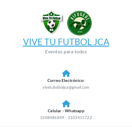
Saltar
al
contenido
VIVE TU FUTBOL JCA
Eventos para todos
Correo Electrónico:
vivetufutboljca@gmail.com
Celular - Whatsapp
3208486849 - 3103415722