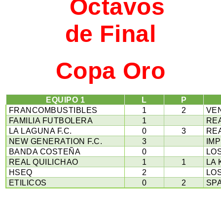
Octavos
de Final
Copa Oro
EQUIPO 1
L
P
FRANCOMBUSTIBLES
1
2
VEN
FAMILIA FUTBOLERA
1
REA
LA LAGUNA F.C.
0
3
RE
NEW GENERATION F.C.
3
IMP
BANDA COSTEÑA
0
LOS
REAL QUILICHAO
1
1
LA 
HSEQ
2
LOS
ETILICOS
0
2
SP