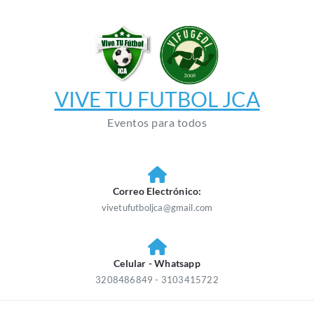
Saltar
al
contenido
VIVE TU FUTBOL JCA
Eventos para todos
Correo Electrónico:
vivetufutboljca@gmail.com
Celular - Whatsapp
3208486849 - 3103415722