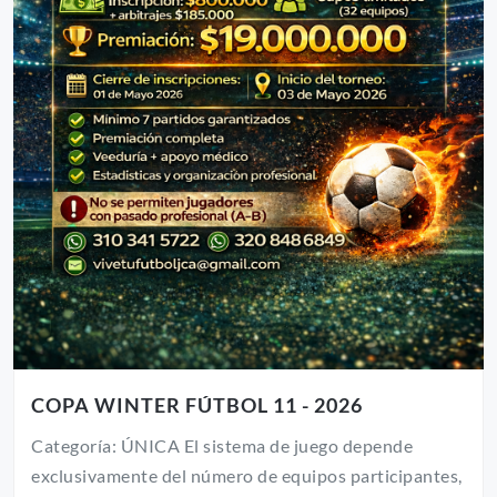
COPA WINTER FÚTBOL 11 - 2026
Categoría: ÚNICA El sistema de juego depende
exclusivamente del número de equipos participantes,