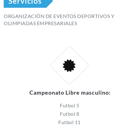
Servicios
ORGANIZACIÓN DE EVENTOS DEPORTIVOS Y
OLIMPIADAS EMPRESARIALES
Campeonato Libre masculino:
Futbol 5
Futbol 8
Futbol 11