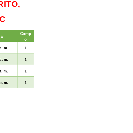
RITO,
NC
Camp
ra
o
a. m.
1
a. m.
1
a. m.
1
p. m.
1