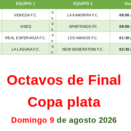
EQUIPO 1
EQUIPO 2
Ho
V
VENEZIA F.C.
LA KAMORRA F.C.
08:00 
s.
V
HSEQ
SPARTANOS FC
09:00 
s.
V
REAL ESPERANZA F.C.
LOS AMIGOS F.C.
01:30 
s.
V
LA LAGUNA F.C.
NEW GENERATION F.C.
02:30 
s.
Octavos de Final
Copa plata
Domingo 9
de agosto 2026