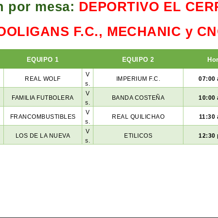
n por mesa:
DEPORTIVO EL CER
OOLIGANS F.C., MECHANIC y C
EQUIPO 1
EQUIPO 2
Ho
V
REAL WOLF
IMPERIUM F.C.
07:00 
s.
V
FAMILIA FUTBOLERA
BANDA COSTEÑA
10:00 
s.
V
FRANCOMBUSTIBLES
REAL QUILICHAO
11:30 
s.
V
LOS DE LA NUEVA
ETILICOS
12:30 
s.