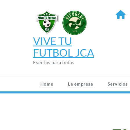
Saltar
al
contenido
VIVE TU
FUTBOL JCA
Eventos para todos
Home
La empresa
Servicios