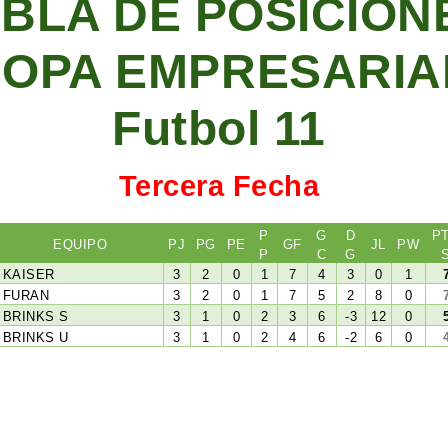
BLA DE POSICION
OPA EMPRESARIA
Futbol 11
Tercera Fecha
P
G
D
P
EQUIPO
PJ
PG
PE
GF
JL
PW
P
C
G
KAISER
3
2
0
1
7
4
3
0
1
FURAN
3
2
0
1
7
5
2
8
0
BRINKS S
3
1
0
2
3
6
-3
12
0
BRINKS U
3
1
0
2
4
6
-2
6
0