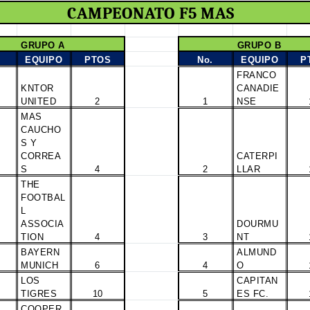
CAMPEONATO F5 MAS
GRUPO A
GRUPO B
EQUIPO
PTOS
No.
EQUIPO
P
FRANCO
KNTOR
CANADIE
UNITED
2
1
NSE
MAS
CAUCHO
S Y
CORREA
CATERPI
S
4
2
LLAR
THE
FOOTBAL
L
ASSOCIA
DOURMU
TION
4
3
NT
BAYERN
ALMUND
MUNICH
6
4
O
LOS
CAPITAN
TIGRES
10
5
ES FC.
COOPER