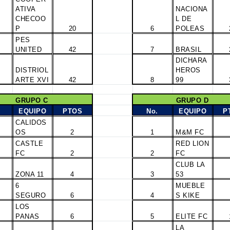
ATIVA
NACIONA
CHECOO
L DE
P
20
6
POLEAS
PES
UNITED
42
7
BRASIL
DICHARA
DISTRIOL
HEROS
ARTE XVI
42
8
99
GRUPO C
GRUPO D
EQUIPO
PTOS
No.
EQUIPO
P
CALIDOS
OS
2
1
M&M FC
CASTLE
RED LION
FC
2
2
FC
CLUB LA
ZONA 11
4
3
53
6
MUEBLE
SEGURO
6
4
S KIKE
LOS
PANAS
6
5
ELITE FC
LA