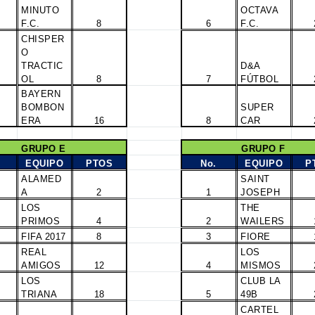
MINUTO
OCTAVA
F.C.
8
6
F.C.
CHISPER
O
TRACTIC
D&A
OL
8
7
FÚTBOL
BAYERN
BOMBON
SUPER
ERA
16
8
CAR
GRUPO E
GRUPO F
EQUIPO
PTOS
No.
EQUIPO
P
ALAMED
SAINT
A
2
1
JOSEPH
LOS
THE
PRIMOS
4
2
WAILERS
FIFA 2017
8
3
FIORE
REAL
LOS
AMIGOS
12
4
MISMOS
LOS
CLUB LA
TRIANA
18
5
49B
CARTEL